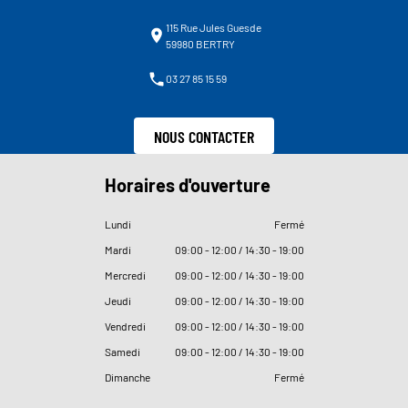
115 Rue Jules Guesde
59980 BERTRY
03 27 85 15 59
NOUS CONTACTER
Horaires d'ouverture
Lundi
Fermé
Mardi
09
:
00 - 12
:
00 / 14
:
30 - 19
:
00
Mercredi
09
:
00 - 12
:
00 / 14
:
30 - 19
:
00
Jeudi
09
:
00 - 12
:
00 / 14
:
30 - 19
:
00
Vendredi
09
:
00 - 12
:
00 / 14
:
30 - 19
:
00
Samedi
09
:
00 - 12
:
00 / 14
:
30 - 19
:
00
Dimanche
Fermé